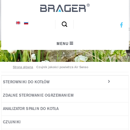
Inspirujemy ekologiczny klimat
MENU
Strona główna
Czujnik jakości powietrza Air Senso
STEROWNIKI DO KOTŁÓW
Sterowniki do kotła na pellet
ZDALNE STEROWANIE OGRZEWANIEM
Sterowniki do kotła na ekogroszek
ANALIZATOR SPALIN DO KOTŁA
Sterowniki do kotła węglowego
CZUJNIKI
Rozbudowa instalacji