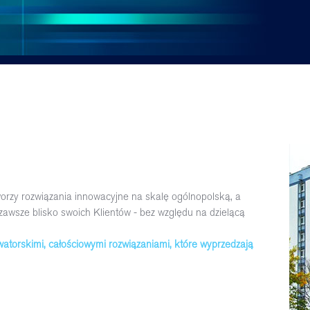
worzy rozwiązania innowacyjne na skalę ogólnopolską, a
zawsze blisko swoich Klientów - bez względu na dzielącą
torskimi, całościowymi rozwiązaniami, które wyprzedzają