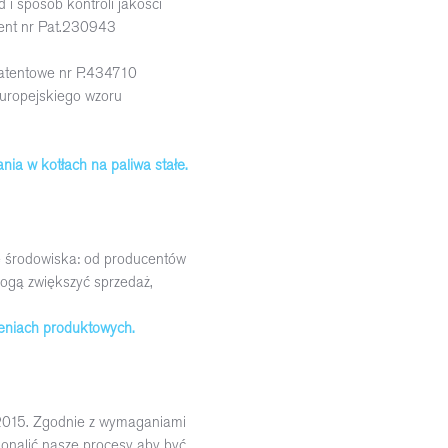
d i sposób kontroli jakości
tent nr Pat.230943
 patentowe nr P.434710
europejskiego wzoru
a w kotłach na paliwa stałe.
ę środowiska: od producentów
mogą zwiększyć sprzedaż,
.
leniach produktowych.
:2015. Zgodnie z wymaganiami
onalić nasze procesy aby być