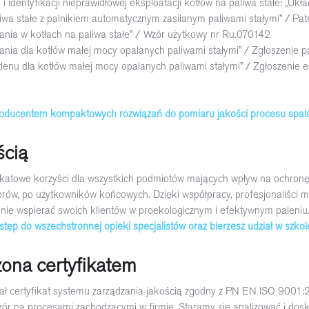
 identyfikacji nieprawidłowej eksploatacji kotłów na paliwa stałe: „Ukła
liwa stałe z palnikiem automatycznym zasilanym paliwami stałymi” / Pa
lania w kotłach na paliwa stałe” / Wzór użytkowy nr Ru.070142
alania dla kotłów małej mocy opalanych paliwami stałymi” / Zgłoszenie
tlenu dla kotłów małej mocy opalanych paliwami stałymi” / Zgłoszenie 
oducentem kompaktowych rozwiązań do pomiaru jakości procesu spalani
ścią
ikatowe korzyści dla wszystkich podmiotów mających wpływ na ochron
atorów, po użytkowników końcowych. Dzięki współpracy, profesjonaliści 
alnie wspierać swoich klientów w proekologicznym i efektywnym paleniu
tęp do wszechstronnej opieki specjalistów oraz bierzesz udział w szko
ona certyfikatem
ł certyfikat systemu zarządzania jakością zgodny z PN EN ISO 9001
r na procesami zachodzącymi w firmie. Staramy się analizować i dosk