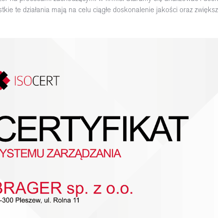
kie te działania mają na celu ciągłe doskonalenie jakości oraz zwięks