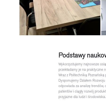
Podstawy nauko
Wykorzystujemy najnowsze osi
przekładamy je na praktyczne r
Wraz z Politechniką Poznańską 
Dysponujemy Działem Rozwoju N
odpowiada za analizę trendów,
patentów i ciągły rozwój produkt
przyjazne dla ludzi i środowiska.