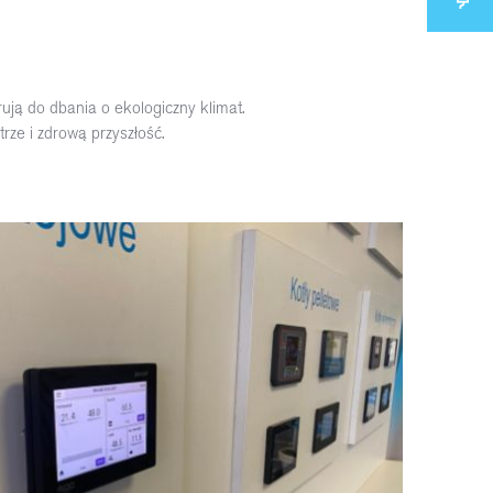
rują do dbania o ekologiczny klimat.
rze i zdrową przyszłość.