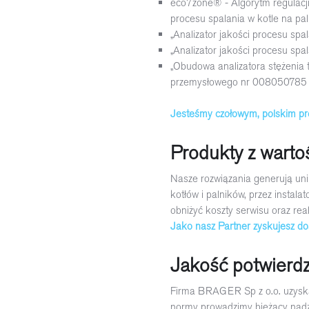
eco7zone® - Algorytm regulacji i
procesu spalania w kotle na pa
„Analizator jakości procesu spa
„Analizator jakości procesu sp
„Obudowa analizatora stężenia 
przemysłowego nr 008050785
Jesteśmy czołowym, polskim pr
Produkty z warto
Nasze rozwiązania generują un
kotłów i palników, przez instal
obniżyć koszty serwisu oraz re
Jako nasz Partner zyskujesz dos
Jakość potwierdz
Firma BRAGER Sp z o.o. uzyska
normy prowadzimy bieżący nadzó