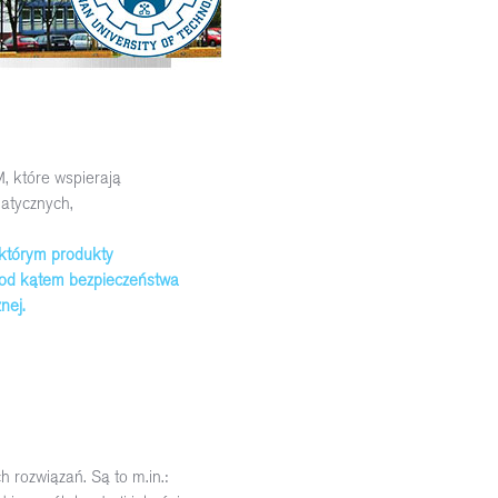
, które wspierają
matycznych,
 którym produkty
od kątem bezpieczeństwa
nej.
 rozwiązań. Są to m.in.: