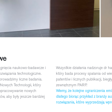
we
ągnięcia naukowo-badawcze i
Wszystkie działania nadzoruje dr ha
ozwiązania technologiczne.
który bada procesy spalania od wiel
prowadzimy liczne badania.
patentów i licznych publikacji, bi
owych Technologii, który
zewnętrznym PARP.
 opracowywanie nowych
Wiemy, że kolejne ograniczenia emi
ów, aby były jeszcze bardziej
dlatego biorąc przykład z branży a
rozwiązania, które wyprzedzają wp