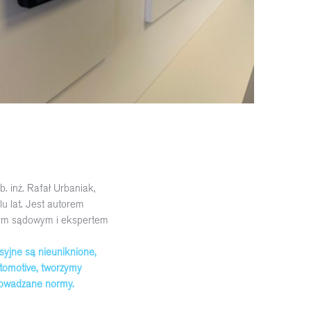
b. inż. Rafał Urbaniak,
u lat. Jest autorem
egłym sądowym i ekspertem
syjne są nieuniknione,
utomotive, tworzymy
rowadzane normy.