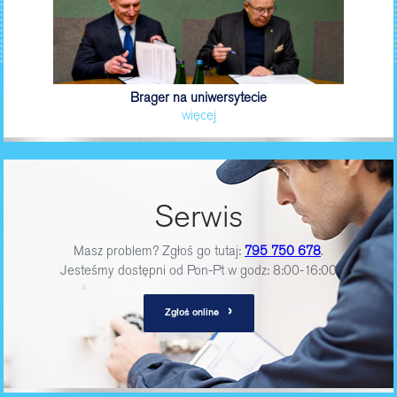
Brager na uniwersytecie
więcej
Serwis
Masz problem? Zgłoś go tutaj:
795 750 678
.
Jesteśmy dostępni od Pon-Pt w godz: 8:00-16:00
›
Zgłoś online