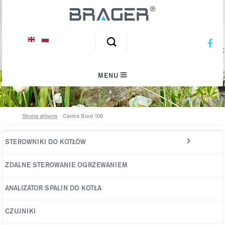
Inspirujemy ekologiczny klimat
MENU
Strona główna
Centra Bord 100
STEROWNIKI DO KOTŁÓW
Sterowniki do kotła na pellet
ZDALNE STEROWANIE OGRZEWANIEM
Sterowniki do kotła na ekogroszek
ANALIZATOR SPALIN DO KOTŁA
Sterowniki do kotła węglowego
CZUJNIKI
Rozbudowa instalacji