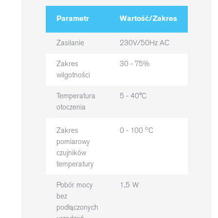
Parametr
Wartość/Zakres
Zasilanie
230V/50Hz AC
Zakres
30 - 75%
wilgotności
Temperatura
5 - 40°C
otoczenia
o
Zakres
0 - 100
C
pomiarowy
czujników
temperatury
Pobór mocy
1,5 W
bez
podłączonych