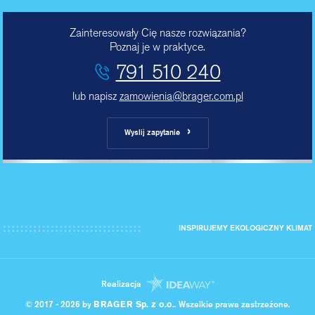
Zainteresowały Cię nasze rozwiązania?
Poznaj je w praktyce.
791 510 240
lub napisz
zamowienia@brager.com.pl
›
Wyslij zapytanie
INSPIRUJEMY EKOLOGICZNY KLIMAT
Realizacja
© 2017 - 2026 by
BRAGER Sp. z o.o.
. Wszelkie prawa zastrzeżone.