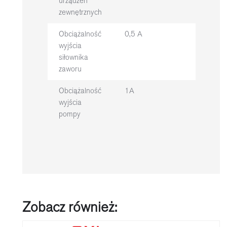
urządzeń
zewnętrznych
Obciążalność
0,5 A
wyjścia
siłownika
zaworu
Obciążalność
1A
wyjścia
pompy
Zobacz również: