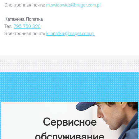
Электронная почта:
m.swidowicz@brager.com.pl
Катажина Лопатка
Тел.
795 750 320
Электронная почта:
k.lopatka@brager.com.pl
Сервисное
обслуживание